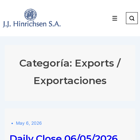
↓
Skip
to
Menu
Main
Content
Categoría:
Exports /
Exportaciones
May 6, 2026
Daily Close 06/05/2026