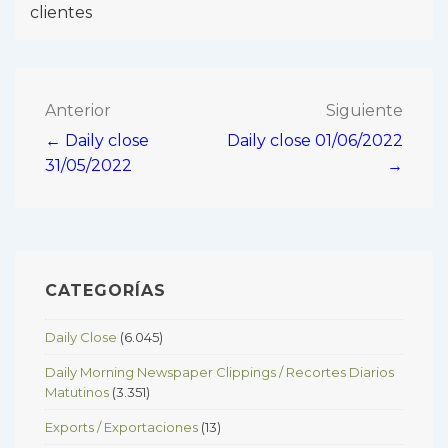
clientes
Navegación
Anterior
Siguiente
← Daily close
Daily close 01/06/2022
de
31/05/2022
→
entradas
CATEGORÍAS
Daily Close
(6.045)
Daily Morning Newspaper Clippings / Recortes Diarios
Matutinos
(3.351)
Exports / Exportaciones
(13)