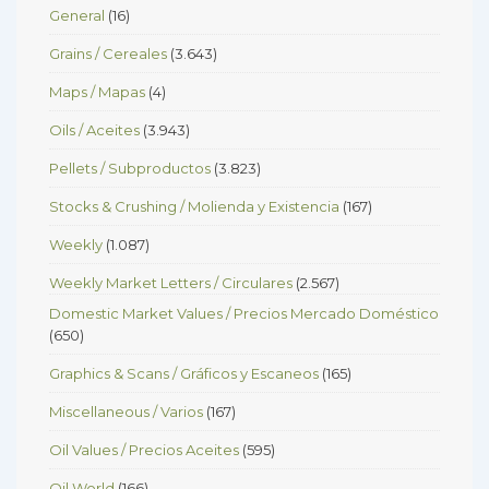
General
(16)
Grains / Cereales
(3.643)
Maps / Mapas
(4)
Oils / Aceites
(3.943)
Pellets / Subproductos
(3.823)
Stocks & Crushing / Molienda y Existencia
(167)
Weekly
(1.087)
Weekly Market Letters / Circulares
(2.567)
Domestic Market Values / Precios Mercado Doméstico
(650)
Graphics & Scans / Gráficos y Escaneos
(165)
Miscellaneous / Varios
(167)
Oil Values / Precios Aceites
(595)
Oil World
(166)