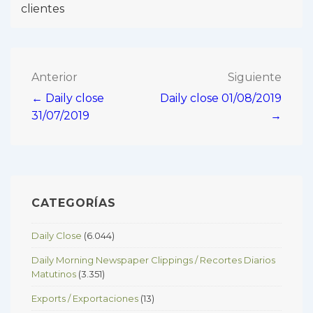
clientes
Navegación
Anterior
Siguiente
← Daily close
Daily close 01/08/2019
de
31/07/2019
→
entradas
CATEGORÍAS
Daily Close
(6.044)
Daily Morning Newspaper Clippings / Recortes Diarios
Matutinos
(3.351)
Exports / Exportaciones
(13)