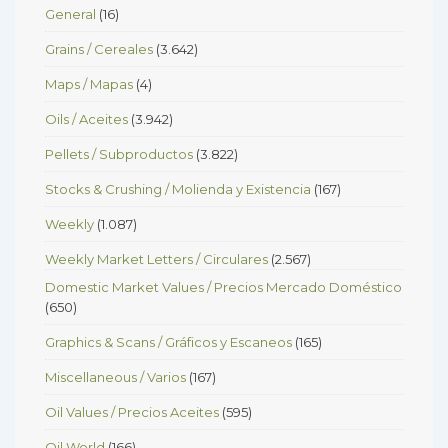
General
(16)
Grains / Cereales
(3.642)
Maps / Mapas
(4)
Oils / Aceites
(3.942)
Pellets / Subproductos
(3.822)
Stocks & Crushing / Molienda y Existencia
(167)
Weekly
(1.087)
Weekly Market Letters / Circulares
(2.567)
Domestic Market Values / Precios Mercado Doméstico
(650)
Graphics & Scans / Gráficos y Escaneos
(165)
Miscellaneous / Varios
(167)
Oil Values / Precios Aceites
(595)
Oil World
(166)