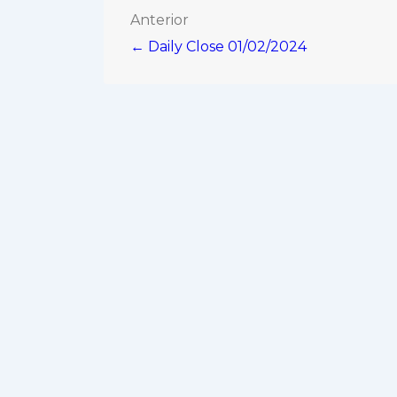
Navegación
Anterior
← Daily Close 01/02/2024
de
entradas