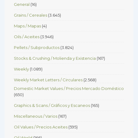
General
(16)
Grains / Cereales
(3.645)
Maps / Mapas
(4)
Oils / Aceites
(3.946)
Pellets / Subproductos
(3.824)
Stocks & Crushing / Molienda y Existencia
(167)
Weekly
(1.089)
Weekly Market Letters / Circulares
(2.568)
Domestic Market Values / Precios Mercado Doméstico
(650)
Graphics & Scans / Gráficos y Escaneos
(165)
Miscellaneous / Varios
(167)
Oil Values / Precios Aceites
(595)
Oil World
(166)