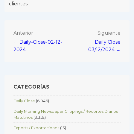
clientes
Navegación
Anterior
Siguiente
← Daily-Close-02-12-
Daily Close
de
2024
03/12/2024 →
entradas
CATEGORÍAS
Daily Close
(6.046)
Daily Morning Newspaper Clippings / Recortes Diarios
Matutinos
(3.352)
Exports / Exportaciones
(13)