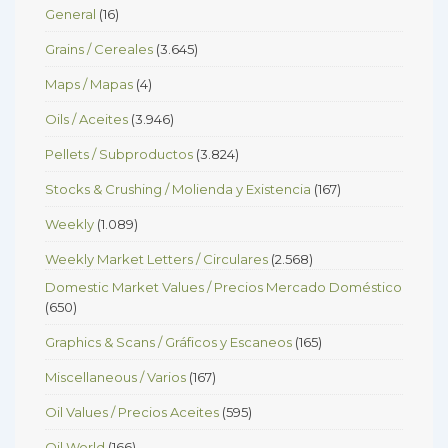
General
(16)
Grains / Cereales
(3.645)
Maps / Mapas
(4)
Oils / Aceites
(3.946)
Pellets / Subproductos
(3.824)
Stocks & Crushing / Molienda y Existencia
(167)
Weekly
(1.089)
Weekly Market Letters / Circulares
(2.568)
Domestic Market Values / Precios Mercado Doméstico
(650)
Graphics & Scans / Gráficos y Escaneos
(165)
Miscellaneous / Varios
(167)
Oil Values / Precios Aceites
(595)
Oil World
(166)