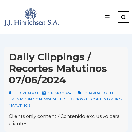
↓
Skip
to
MENU
Main
Content
Daily Clippings /
Recortes Matutinos
07/06/2024
CREADO EL
7 JUNIO 2024
GUARDADO EN
DAILY MORNING NEWSPAPER CLIPPINGS / RECORTES DIARIOS
MATUTINOS
Clients only content / Contenido exclusivo para
clientes