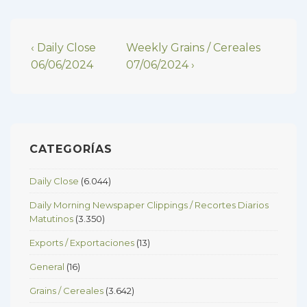
Navegación
Previous
Next
‹ Daily Close
Weekly Grains / Cereales
Post
Post
06/06/2024
07/06/2024 ›
de
is
is
entradas
CATEGORÍAS
Daily Close
(6.044)
Daily Morning Newspaper Clippings / Recortes Diarios
Matutinos
(3.350)
Exports / Exportaciones
(13)
General
(16)
Grains / Cereales
(3.642)