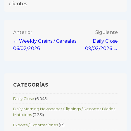
clientes
Navegación
Anterior
Siguiente
← Weekly Grains / Cereales
Daily Close
de
06/02/2026
09/02/2026 →
entradas
CATEGORÍAS
Daily Close
(6.045)
Daily Morning Newspaper Clippings / Recortes Diarios
Matutinos
(3.351)
Exports / Exportaciones
(13)