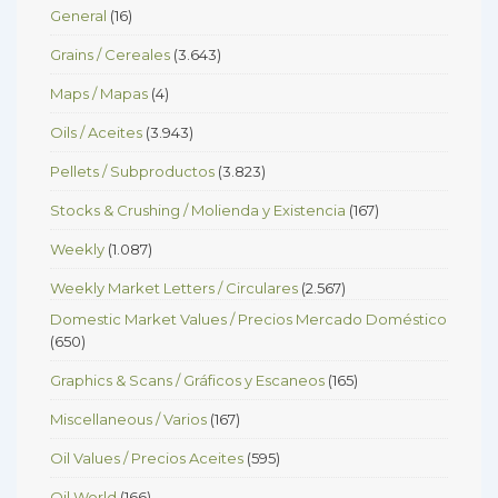
General
(16)
Grains / Cereales
(3.643)
Maps / Mapas
(4)
Oils / Aceites
(3.943)
Pellets / Subproductos
(3.823)
Stocks & Crushing / Molienda y Existencia
(167)
Weekly
(1.087)
Weekly Market Letters / Circulares
(2.567)
Domestic Market Values / Precios Mercado Doméstico
(650)
Graphics & Scans / Gráficos y Escaneos
(165)
Miscellaneous / Varios
(167)
Oil Values / Precios Aceites
(595)
Oil World
(166)