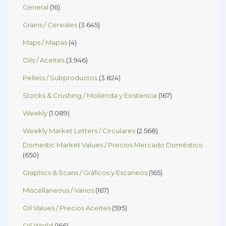
General
(16)
Grains / Cereales
(3.645)
Maps / Mapas
(4)
Oils / Aceites
(3.946)
Pellets / Subproductos
(3.824)
Stocks & Crushing / Molienda y Existencia
(167)
Weekly
(1.089)
Weekly Market Letters / Circulares
(2.568)
Domestic Market Values / Precios Mercado Doméstico
(650)
Graphics & Scans / Gráficos y Escaneos
(165)
Miscellaneous / Varios
(167)
Oil Values / Precios Aceites
(595)
Oil World
(166)