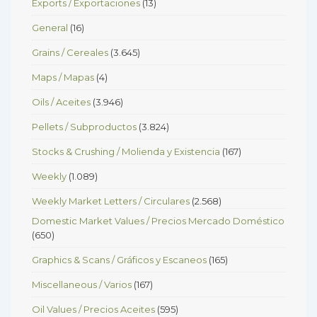
Exports / Exportaciones
(13)
General
(16)
Grains / Cereales
(3.645)
Maps / Mapas
(4)
Oils / Aceites
(3.946)
Pellets / Subproductos
(3.824)
Stocks & Crushing / Molienda y Existencia
(167)
Weekly
(1.089)
Weekly Market Letters / Circulares
(2.568)
Domestic Market Values / Precios Mercado Doméstico
(650)
Graphics & Scans / Gráficos y Escaneos
(165)
Miscellaneous / Varios
(167)
Oil Values / Precios Aceites
(595)