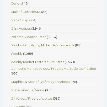
General
(16)
Grains / Cereales
(3.645)
Maps / Mapas
(4)
Oils / Aceites
(3.946)
Pellets / Subproductos
(3.824)
Stocks & Crushing / Molienda y Existencia
(167)
Weekly
(1.089)
Weekly Market Letters / Circulares
(2.568)
Domestic Market Values / Precios Mercado Doméstico
(650)
Graphics & Scans / Gráficos y Escaneos
(165)
Miscellaneous / Varios
(167)
Oil Values / Precios Aceites
(595)
Oil World
(166)