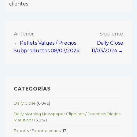
clientes
Navegación
Anterior
Siguiente
← Pellets Values / Precios
Daily Close
de
Subproductos 08/03/2024
11/03/2024 →
entradas
CATEGORÍAS
Daily Close
(6.046)
Daily Morning Newspaper Clippings / Recortes Diarios
Matutinos
(3.352)
Exports / Exportaciones
(13)