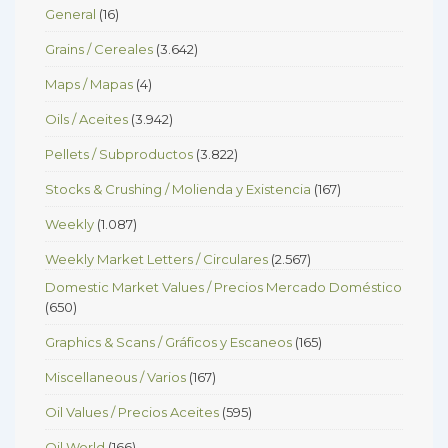
General
(16)
Grains / Cereales
(3.642)
Maps / Mapas
(4)
Oils / Aceites
(3.942)
Pellets / Subproductos
(3.822)
Stocks & Crushing / Molienda y Existencia
(167)
Weekly
(1.087)
Weekly Market Letters / Circulares
(2.567)
Domestic Market Values / Precios Mercado Doméstico
(650)
Graphics & Scans / Gráficos y Escaneos
(165)
Miscellaneous / Varios
(167)
Oil Values / Precios Aceites
(595)
Oil World
(166)