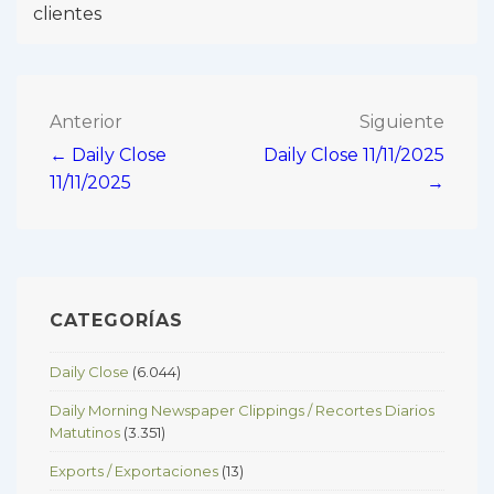
clientes
Navegación
Anterior
Siguiente
← Daily Close
Daily Close 11/11/2025
de
11/11/2025
→
entradas
CATEGORÍAS
Daily Close
(6.044)
Daily Morning Newspaper Clippings / Recortes Diarios
Matutinos
(3.351)
Exports / Exportaciones
(13)