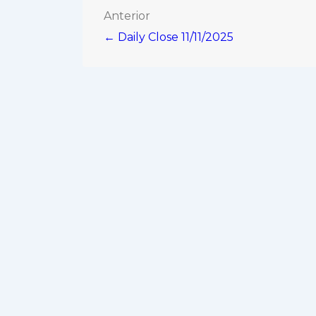
Navegación
Anterior
← Daily Close 11/11/2025
de
entradas