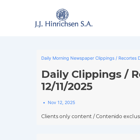
↓
Skip
to
Main
Content
Daily Morning Newspaper Clippings / Recortes D
Daily Clippings / 
12/11/2025
Nov 12, 2025
Clients only content / Contenido exclusi