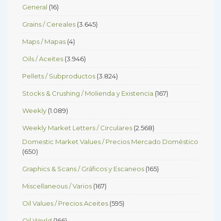
General
(16)
Grains / Cereales
(3.645)
Maps / Mapas
(4)
Oils / Aceites
(3.946)
Pellets / Subproductos
(3.824)
Stocks & Crushing / Molienda y Existencia
(167)
Weekly
(1.089)
Weekly Market Letters / Circulares
(2.568)
Domestic Market Values / Precios Mercado Doméstico
(650)
Graphics & Scans / Gráficos y Escaneos
(165)
Miscellaneous / Varios
(167)
Oil Values / Precios Aceites
(595)
Oil World
(166)