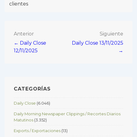
clientes
Navegación
Anterior
Siguiente
← Daily Close
Daily Close 13/11/2025
de
12/11/2025
→
entradas
CATEGORÍAS
Daily Close
(6.046)
Daily Morning Newspaper Clippings / Recortes Diarios
Matutinos
(3.352)
Exports / Exportaciones
(13)