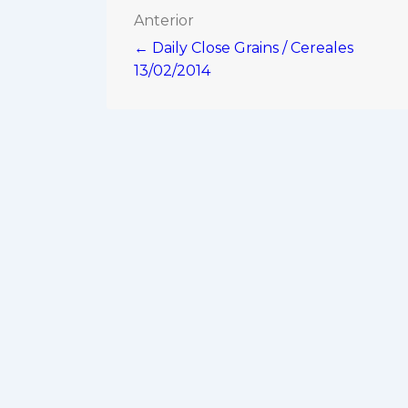
Navegación
Anterior
← Daily Close Grains / Cereales
de
13/02/2014
entradas