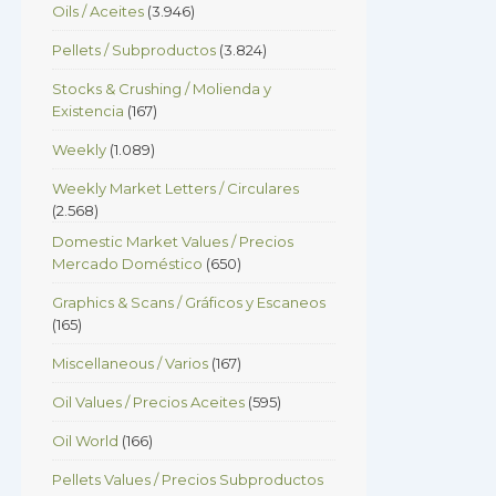
Oils / Aceites
(3.946)
Pellets / Subproductos
(3.824)
Stocks & Crushing / Molienda y
Existencia
(167)
Weekly
(1.089)
Weekly Market Letters / Circulares
(2.568)
Domestic Market Values / Precios
Mercado Doméstico
(650)
Graphics & Scans / Gráficos y Escaneos
(165)
Miscellaneous / Varios
(167)
Oil Values / Precios Aceites
(595)
Oil World
(166)
Pellets Values / Precios Subproductos