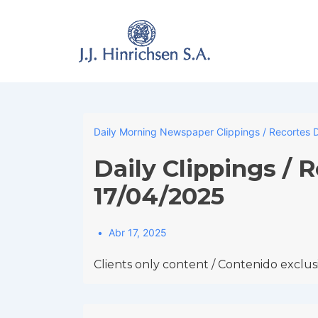
↓
Skip
to
Main
Content
Daily Morning Newspaper Clippings / Recortes D
Daily Clippings / 
17/04/2025
Abr 17, 2025
Clients only content / Contenido exclusi