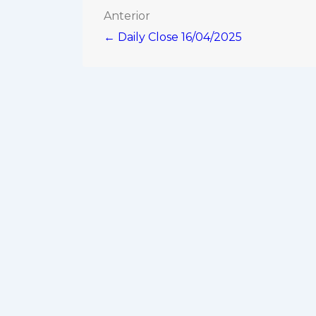
Navegación
Anterior
← Daily Close 16/04/2025
de
entradas