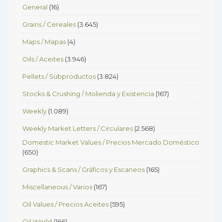
General
(16)
Grains / Cereales
(3.645)
Maps / Mapas
(4)
Oils / Aceites
(3.946)
Pellets / Subproductos
(3.824)
Stocks & Crushing / Molienda y Existencia
(167)
Weekly
(1.089)
Weekly Market Letters / Circulares
(2.568)
Domestic Market Values / Precios Mercado Doméstico
(650)
Graphics & Scans / Gráficos y Escaneos
(165)
Miscellaneous / Varios
(167)
Oil Values / Precios Aceites
(595)
Oil World
(166)