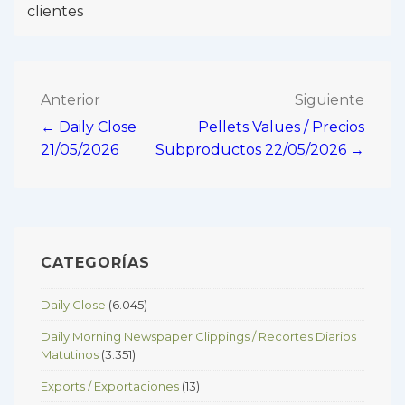
clientes
Navegación
Anterior
Siguiente
← Daily Close
Pellets Values / Precios
de
21/05/2026
Subproductos 22/05/2026 →
entradas
CATEGORÍAS
Daily Close
(6.045)
Daily Morning Newspaper Clippings / Recortes Diarios
Matutinos
(3.351)
Exports / Exportaciones
(13)