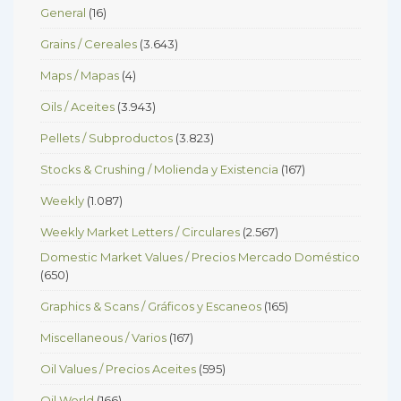
General
(16)
Grains / Cereales
(3.643)
Maps / Mapas
(4)
Oils / Aceites
(3.943)
Pellets / Subproductos
(3.823)
Stocks & Crushing / Molienda y Existencia
(167)
Weekly
(1.087)
Weekly Market Letters / Circulares
(2.567)
Domestic Market Values / Precios Mercado Doméstico
(650)
Graphics & Scans / Gráficos y Escaneos
(165)
Miscellaneous / Varios
(167)
Oil Values / Precios Aceites
(595)
Oil World
(166)