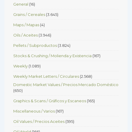
General
(16)
Grains / Cereales
(3.645)
Maps / Mapas
(4)
Oils / Aceites
(3.946)
Pellets / Subproductos
(3.824)
Stocks & Crushing / Molienda y Existencia
(167)
Weekly
(1.089)
Weekly Market Letters / Circulares
(2.568)
Domestic Market Values / Precios Mercado Doméstico
(650)
Graphics & Scans / Gráficos y Escaneos
(165)
Miscellaneous / Varios
(167)
Oil Values / Precios Aceites
(595)
Oil World
(166)