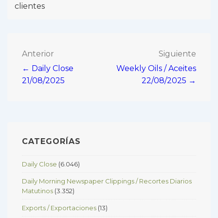
clientes
Navegación
Anterior
Siguiente
← Daily Close
Weekly Oils / Aceites
de
21/08/2025
22/08/2025 →
entradas
CATEGORÍAS
Daily Close
(6.046)
Daily Morning Newspaper Clippings / Recortes Diarios
Matutinos
(3.352)
Exports / Exportaciones
(13)