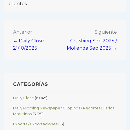
clientes
Navegación
Anterior
Siguiente
← Daily Close
Crushing Sep 2025 /
de
21/10/2025
Molienda Sep 2025 →
entradas
CATEGORÍAS
Daily Close
(6.045)
Daily Morning Newspaper Clippings / Recortes Diarios
Matutinos
(3.351)
Exports / Exportaciones
(13)