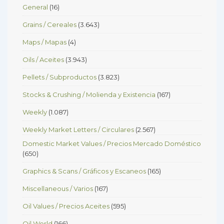
General
(16)
Grains / Cereales
(3.643)
Maps / Mapas
(4)
Oils / Aceites
(3.943)
Pellets / Subproductos
(3.823)
Stocks & Crushing / Molienda y Existencia
(167)
Weekly
(1.087)
Weekly Market Letters / Circulares
(2.567)
Domestic Market Values / Precios Mercado Doméstico
(650)
Graphics & Scans / Gráficos y Escaneos
(165)
Miscellaneous / Varios
(167)
Oil Values / Precios Aceites
(595)
Oil World
(166)