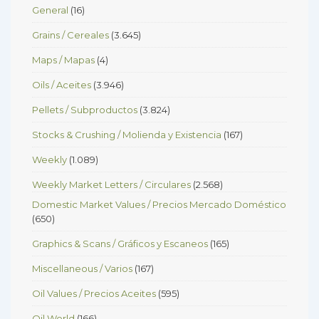
General
(16)
Grains / Cereales
(3.645)
Maps / Mapas
(4)
Oils / Aceites
(3.946)
Pellets / Subproductos
(3.824)
Stocks & Crushing / Molienda y Existencia
(167)
Weekly
(1.089)
Weekly Market Letters / Circulares
(2.568)
Domestic Market Values / Precios Mercado Doméstico
(650)
Graphics & Scans / Gráficos y Escaneos
(165)
Miscellaneous / Varios
(167)
Oil Values / Precios Aceites
(595)
Oil World
(166)