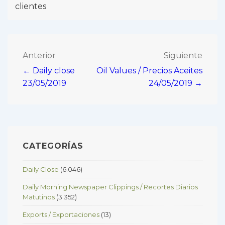
clientes
Navegación
Anterior
Siguiente
← Daily close
Oil Values / Precios Aceites
de
23/05/2019
24/05/2019 →
entradas
CATEGORÍAS
Daily Close
(6.046)
Daily Morning Newspaper Clippings / Recortes Diarios
Matutinos
(3.352)
Exports / Exportaciones
(13)