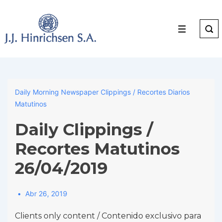
↓
Skip
to
Menu
Main
Content
Daily Morning Newspaper Clippings / Recortes Diarios
Matutinos
Daily Clippings /
Recortes Matutinos
26/04/2019
Abr 26, 2019
Clients only content / Contenido exclusivo para