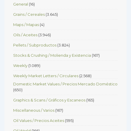
General
(16)
Grains / Cereales
(3.645)
Maps / Mapas
(4)
Oils / Aceites
(3.946)
Pellets / Subproductos
(3.824)
Stocks & Crushing / Molienda y Existencia
(167)
Weekly
(1.089)
Weekly Market Letters / Circulares
(2.568)
Domestic Market Values / Precios Mercado Doméstico
(650)
Graphics & Scans / Gráficos y Escaneos
(165)
Miscellaneous / Varios
(167)
Oil Values / Precios Aceites
(595)
Oil World
(166)