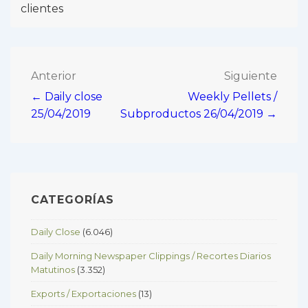
clientes
Navegación
Anterior
Siguiente
← Daily close
Weekly Pellets /
de
25/04/2019
Subproductos 26/04/2019 →
entradas
CATEGORÍAS
Daily Close
(6.046)
Daily Morning Newspaper Clippings / Recortes Diarios
Matutinos
(3.352)
Exports / Exportaciones
(13)