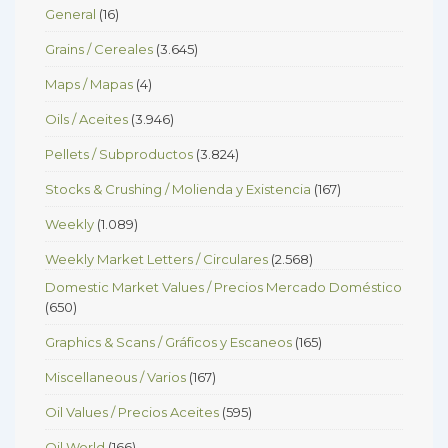
General
(16)
Grains / Cereales
(3.645)
Maps / Mapas
(4)
Oils / Aceites
(3.946)
Pellets / Subproductos
(3.824)
Stocks & Crushing / Molienda y Existencia
(167)
Weekly
(1.089)
Weekly Market Letters / Circulares
(2.568)
Domestic Market Values / Precios Mercado Doméstico
(650)
Graphics & Scans / Gráficos y Escaneos
(165)
Miscellaneous / Varios
(167)
Oil Values / Precios Aceites
(595)
Oil World
(166)