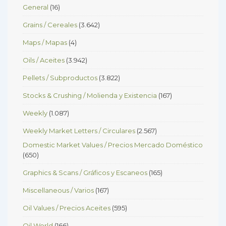
General
(16)
Grains / Cereales
(3.642)
Maps / Mapas
(4)
Oils / Aceites
(3.942)
Pellets / Subproductos
(3.822)
Stocks & Crushing / Molienda y Existencia
(167)
Weekly
(1.087)
Weekly Market Letters / Circulares
(2.567)
Domestic Market Values / Precios Mercado Doméstico
(650)
Graphics & Scans / Gráficos y Escaneos
(165)
Miscellaneous / Varios
(167)
Oil Values / Precios Aceites
(595)
Oil World
(166)