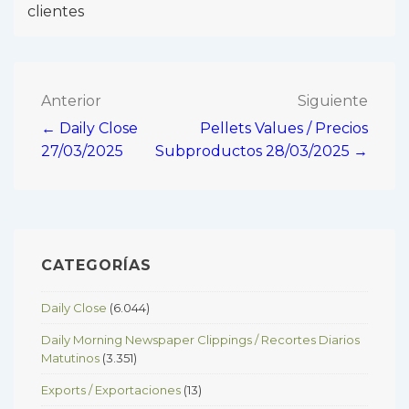
clientes
Navegación
Anterior
Siguiente
← Daily Close
Pellets Values / Precios
de
27/03/2025
Subproductos 28/03/2025 →
entradas
CATEGORÍAS
Daily Close
(6.044)
Daily Morning Newspaper Clippings / Recortes Diarios
Matutinos
(3.351)
Exports / Exportaciones
(13)