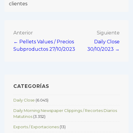
clientes
Navegación
Anterior
Siguiente
← Pellets Values / Precios
Daily Close
de
Subproductos 27/10/2023
30/10/2023 →
entradas
CATEGORÍAS
Daily Close
(6.045)
Daily Morning Newspaper Clippings / Recortes Diarios
Matutinos
(3.352)
Exports / Exportaciones
(13)