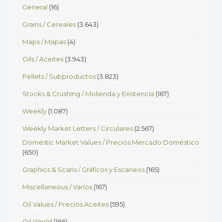
General
(16)
Grains / Cereales
(3.643)
Maps / Mapas
(4)
Oils / Aceites
(3.943)
Pellets / Subproductos
(3.823)
Stocks & Crushing / Molienda y Existencia
(167)
Weekly
(1.087)
Weekly Market Letters / Circulares
(2.567)
Domestic Market Values / Precios Mercado Doméstico
(650)
Graphics & Scans / Gráficos y Escaneos
(165)
Miscellaneous / Varios
(167)
Oil Values / Precios Aceites
(595)
Oil World
(166)