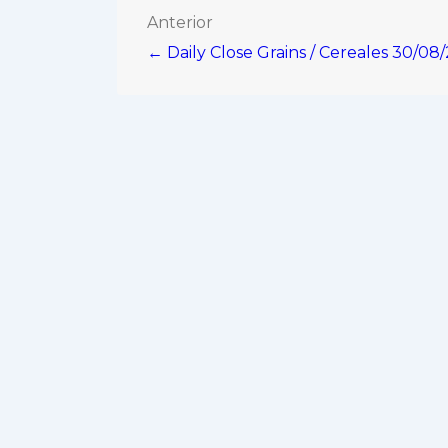
Navegación
Anterior
← Daily Close Grains / Cereales 30/08
de
entradas