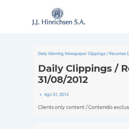
↓
Skip
to
Main
Content
Daily Morning Newspaper Clippings / Recortes D
Daily Clippings / 
31/08/2012
Ago 31, 2012
Clients only content / Contenido exclusi