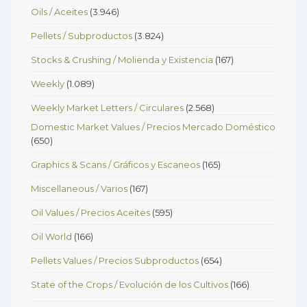
Oils / Aceites
(3.946)
Pellets / Subproductos
(3.824)
Stocks & Crushing / Molienda y Existencia
(167)
Weekly
(1.089)
Weekly Market Letters / Circulares
(2.568)
Domestic Market Values / Precios Mercado Doméstico
(650)
Graphics & Scans / Gráficos y Escaneos
(165)
Miscellaneous / Varios
(167)
Oil Values / Precios Aceites
(595)
Oil World
(166)
Pellets Values / Precios Subproductos
(654)
State of the Crops / Evolución de los Cultivos
(166)