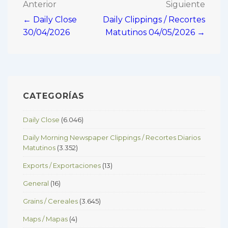
Navegación
Anterior
Siguiente
← Daily Close
Daily Clippings / Recortes
de
30/04/2026
Matutinos 04/05/2026 →
entradas
CATEGORÍAS
Daily Close
(6.046)
Daily Morning Newspaper Clippings / Recortes Diarios
Matutinos
(3.352)
Exports / Exportaciones
(13)
General
(16)
Grains / Cereales
(3.645)
Maps / Mapas
(4)