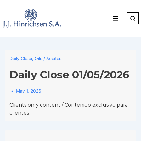
↓
Skip
to
Menu
Main
Content
Daily Close
,
Oils / Aceites
Daily Close 01/05/2026
May 1, 2026
Clients only content / Contenido exclusivo para
clientes