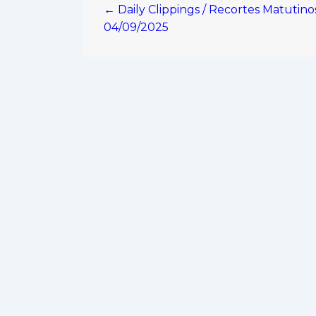
← Daily Clippings / Recortes Matutino
de
04/09/2025
entradas