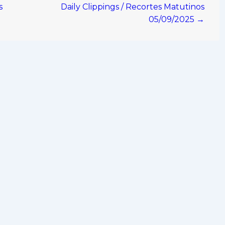
s
Daily Clippings / Recortes Matutinos
05/09/2025 →