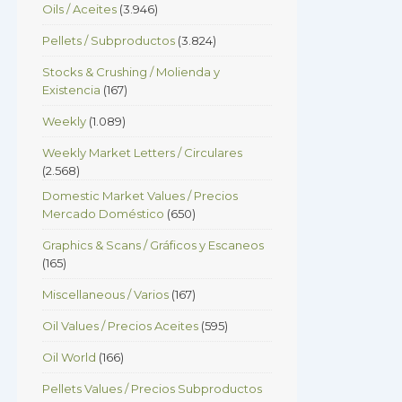
Oils / Aceites
(3.946)
Pellets / Subproductos
(3.824)
Stocks & Crushing / Molienda y
Existencia
(167)
Weekly
(1.089)
Weekly Market Letters / Circulares
(2.568)
Domestic Market Values / Precios
Mercado Doméstico
(650)
Graphics & Scans / Gráficos y Escaneos
(165)
Miscellaneous / Varios
(167)
Oil Values / Precios Aceites
(595)
Oil World
(166)
Pellets Values / Precios Subproductos