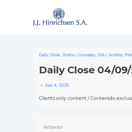
↓
Skip
to
Main
Content
Daily Close
,
Grains / Cereales
,
Oils / Aceites
,
Pel
Daily Close 04/09
Sep 4, 2025
Clients only content / Contenido exclusi
Navegación
Anterior