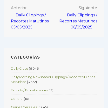
Navegación
Anterior
Siguiente
← Daily Clippings /
Daily Clippings /
de
Recortes Matutinos
Recortes Matutinos
entradas
05/05/2025
06/05/2025 →
CATEGORÍAS
Daily Close
(6.046)
Daily Morning Newspaper Clippings / Recortes Diarios
Matutinos
(3.352)
Exports / Exportaciones
(13)
General
(16)
Grains / Cereales
(3.645)