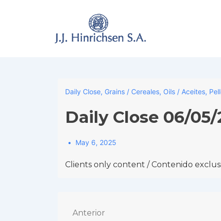
↓
Skip
to
Main
Content
Daily Close
,
Grains / Cereales
,
Oils / Aceites
,
Pel
Daily Close 06/05
May 6, 2025
Clients only content / Contenido exclusi
Navegación
Anterior