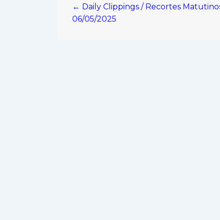
← Daily Clippings / Recortes Matutino
de
06/05/2025
entradas