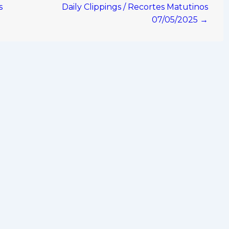
s
Daily Clippings / Recortes Matutinos
07/05/2025 →