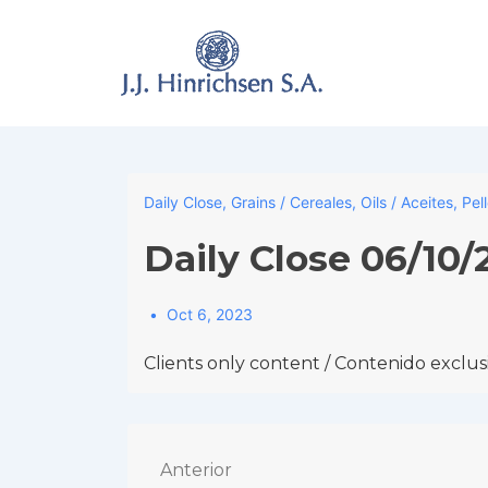
↓
Skip
to
Main
Content
Daily Close
,
Grains / Cereales
,
Oils / Aceites
,
Pel
Daily Close 06/10/
Oct 6, 2023
Clients only content / Contenido exclusi
Navegación
Anterior