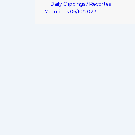
← Daily Clippings / Recortes
de
Matutinos 06/10/2023
entradas