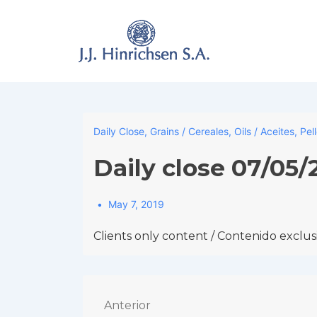
↓
Skip
to
Main
Content
Daily Close
,
Grains / Cereales
,
Oils / Aceites
,
Pel
Daily close 07/05/
May 7, 2019
Clients only content / Contenido exclusi
Navegación
Anterior