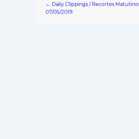
← Daily Clippings / Recortes Matutino
de
07/05/2019
entradas