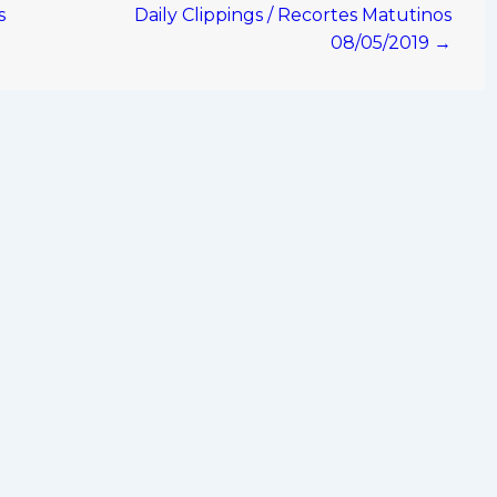
s
Daily Clippings / Recortes Matutinos
08/05/2019 →