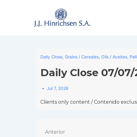
↓
Skip
to
Main
Content
Daily Close
,
Grains / Cereales
,
Oils / Aceites
,
Pel
Daily Close 07/07
Jul 7, 2026
Clients only content / Contenido exclusi
Navegación
Anterior