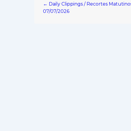
← Daily Clippings / Recortes Matutino
de
07/07/2026
entradas