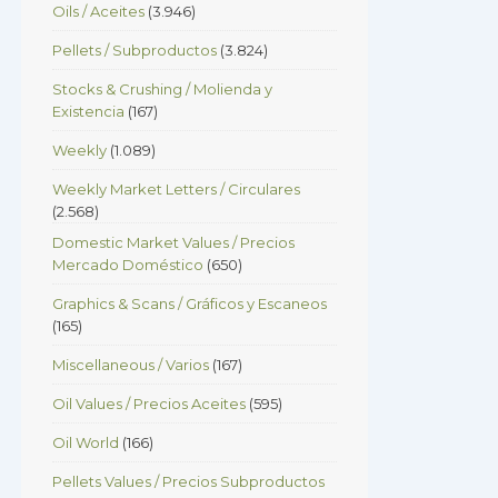
Oils / Aceites
(3.946)
Pellets / Subproductos
(3.824)
Stocks & Crushing / Molienda y
Existencia
(167)
Weekly
(1.089)
Weekly Market Letters / Circulares
(2.568)
Domestic Market Values / Precios
Mercado Doméstico
(650)
Graphics & Scans / Gráficos y Escaneos
(165)
Miscellaneous / Varios
(167)
Oil Values / Precios Aceites
(595)
Oil World
(166)
Pellets Values / Precios Subproductos