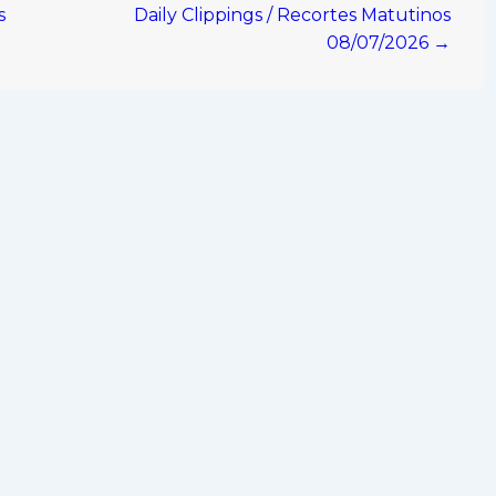
s
Daily Clippings / Recortes Matutinos
08/07/2026 →