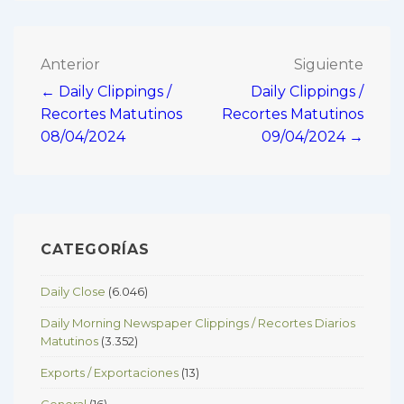
Navegación
Anterior
Siguiente
← Daily Clippings /
Daily Clippings /
de
Recortes Matutinos
Recortes Matutinos
entradas
08/04/2024
09/04/2024 →
CATEGORÍAS
Daily Close
(6.046)
Daily Morning Newspaper Clippings / Recortes Diarios
Matutinos
(3.352)
Exports / Exportaciones
(13)
General
(16)