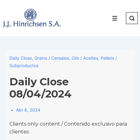
↓
Skip
to
Menu
Main
Content
Daily Close
,
Grains / Cereales
,
Oils / Aceites
,
Pellets /
Subproductos
Daily Close
08/04/2024
Abr 8, 2024
Clients only content / Contenido exclusivo para
clientes