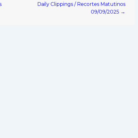
s
Daily Clippings / Recortes Matutinos
09/09/2025 →