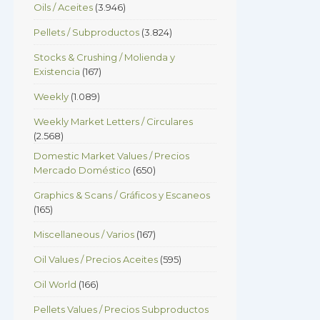
Oils / Aceites
(3.946)
Pellets / Subproductos
(3.824)
Stocks & Crushing / Molienda y
Existencia
(167)
Weekly
(1.089)
Weekly Market Letters / Circulares
(2.568)
Domestic Market Values / Precios
Mercado Doméstico
(650)
Graphics & Scans / Gráficos y Escaneos
(165)
Miscellaneous / Varios
(167)
Oil Values / Precios Aceites
(595)
Oil World
(166)
Pellets Values / Precios Subproductos