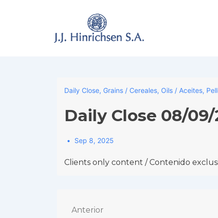
↓
Skip
to
Main
Content
Daily Close
,
Grains / Cereales
,
Oils / Aceites
,
Pel
Daily Close 08/09
Sep 8, 2025
Clients only content / Contenido exclusi
Navegación
Anterior