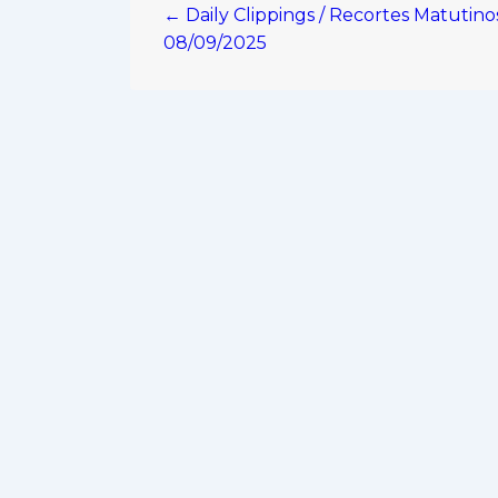
← Daily Clippings / Recortes Matutino
de
08/09/2025
entradas