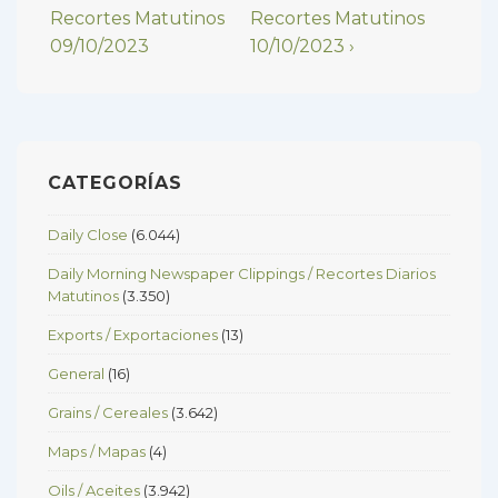
Post
Post
Recortes Matutinos
Recortes Matutinos
de
is
is
09/10/2023
10/10/2023 ›
entradas
CATEGORÍAS
Daily Close
(6.044)
Daily Morning Newspaper Clippings / Recortes Diarios
Matutinos
(3.350)
Exports / Exportaciones
(13)
General
(16)
Grains / Cereales
(3.642)
Maps / Mapas
(4)
Oils / Aceites
(3.942)