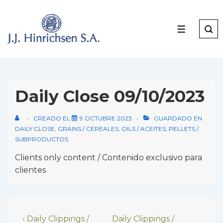
↓
Skip
to
MENU
Main
Content
Daily Close 09/10/2023
CREADO EL
9 OCTUBRE 2023
GUARDADO EN
DAILY CLOSE
,
GRAINS / CEREALES
,
OILS / ACEITES
,
PELLETS /
SUBPRODUCTOS
Clients only content / Contenido exclusivo para
clientes
Navegación
Previous
Next
‹ Daily Clippings /
Daily Clippings /