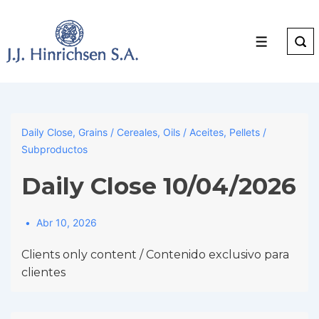
↓
Skip
to
Menu
Main
Content
Daily Close
,
Grains / Cereales
,
Oils / Aceites
,
Pellets /
Subproductos
Daily Close 10/04/2026
Abr 10, 2026
Clients only content / Contenido exclusivo para
clientes