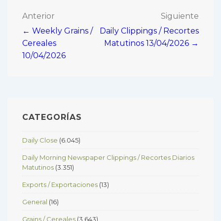
Navegación
Anterior
Siguiente
← Weekly Grains /
Daily Clippings / Recortes
de
Cereales
Matutinos 13/04/2026 →
entradas
10/04/2026
CATEGORÍAS
Daily Close
(6.045)
Daily Morning Newspaper Clippings / Recortes Diarios
Matutinos
(3.351)
Exports / Exportaciones
(13)
General
(16)
Grains / Cereales
(3.643)