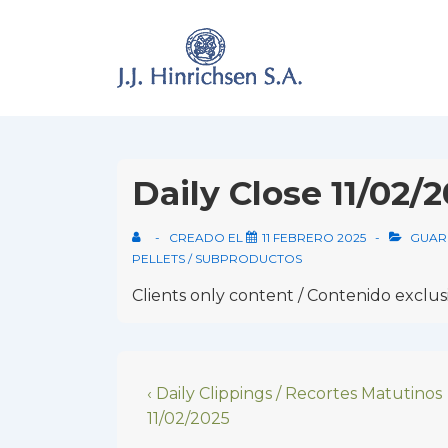
↓
Skip
to
Main
Content
Daily Close 11/02/
CREADO EL
11 FEBRERO 2025
GUAR
PELLETS / SUBPRODUCTOS
Clients only content / Contenido exclusi
Navegación
Previous
‹ Daily Clippings / Recortes Matutinos
Post
11/02/2025
de
is