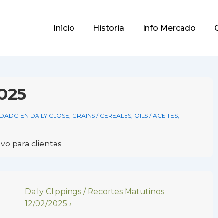
Main
Inicio
Historia
Info Mercado
Navigation
2025
DADO EN
DAILY CLOSE
,
GRAINS / CEREALES
,
OILS / ACEITES
,
vo para clientes
Next
Daily Clippings / Recortes Matutinos
Post
12/02/2025 ›
is