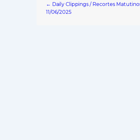
← Daily Clippings / Recortes Matutino
de
11/06/2025
entradas