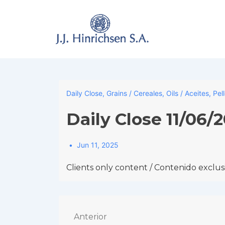
↓
Skip
to
Main
Content
Daily Close
,
Grains / Cereales
,
Oils / Aceites
,
Pel
Daily Close 11/06/
Jun 11, 2025
Clients only content / Contenido exclusi
Navegación
Anterior