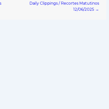
s
Daily Clippings / Recortes Matutinos
12/06/2025 →