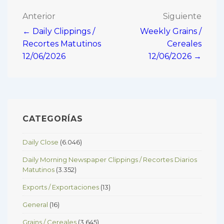
Navegación
Anterior
Siguiente
← Daily Clippings /
Weekly Grains /
de
Recortes Matutinos
Cereales
entradas
12/06/2026
12/06/2026 →
CATEGORÍAS
Daily Close
(6.046)
Daily Morning Newspaper Clippings / Recortes Diarios
Matutinos
(3.352)
Exports / Exportaciones
(13)
General
(16)
Grains / Cereales
(3.645)