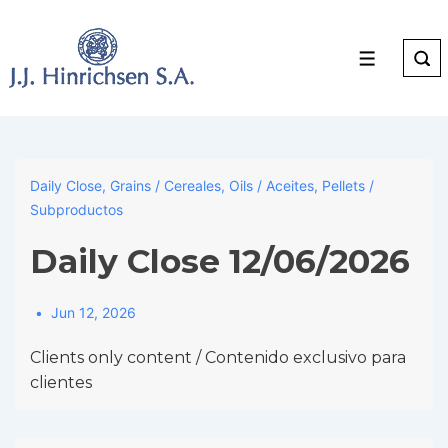
↓
Skip
to
Menu
Main
Content
Daily Close
,
Grains / Cereales
,
Oils / Aceites
,
Pellets /
Subproductos
Daily Close 12/06/2026
Jun 12, 2026
Clients only content / Contenido exclusivo para
clientes