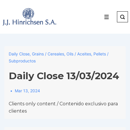
↓
Skip
to
Menu
Main
Content
Daily Close
,
Grains / Cereales
,
Oils / Aceites
,
Pellets /
Subproductos
Daily Close 13/03/2024
Mar 13, 2024
Clients only content / Contenido exclusivo para
clientes