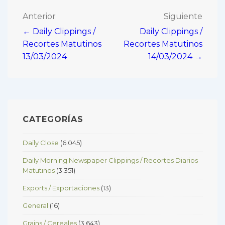
Navegación
Anterior
Siguiente
← Daily Clippings /
Daily Clippings /
de
Recortes Matutinos
Recortes Matutinos
entradas
13/03/2024
14/03/2024 →
CATEGORÍAS
Daily Close
(6.045)
Daily Morning Newspaper Clippings / Recortes Diarios
Matutinos
(3.351)
Exports / Exportaciones
(13)
General
(16)
Grains / Cereales
(3.643)