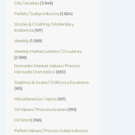
Oils / Aceites
(3.946)
Pellets / Subproductos
(3.824)
Stocks & Crushing / Molienda y
Existencia
(167)
Weekly
(1.089)
Weekly Market Letters / Circulares
(2.568)
Domestic Market Values / Precios
Mercado Doméstico
(650)
Graphics & Scans / Gráficos y Escaneos
(165)
Miscellaneous / Varios
(167)
Oil Values / Precios Aceites
(595)
Oil World
(166)
Pellets Values / Precios Subproductos