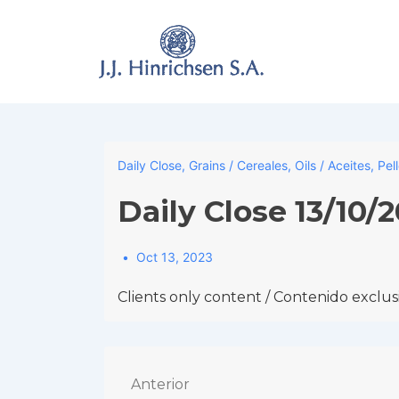
↓
Skip
to
Main
Content
Daily Close
,
Grains / Cereales
,
Oils / Aceites
,
Pel
Daily Close 13/10/
Oct 13, 2023
Clients only content / Contenido exclusi
Navegación
Anterior