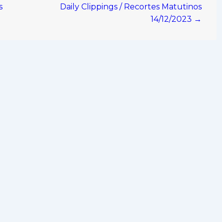
s
Daily Clippings / Recortes Matutinos
14/12/2023 →