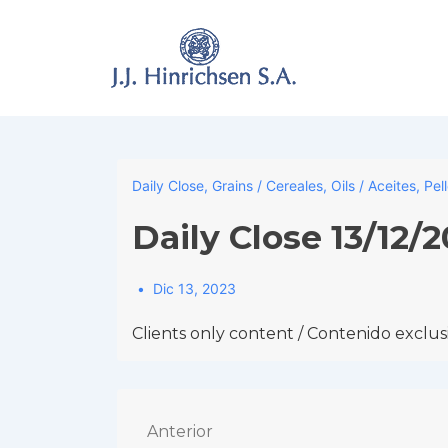
↓
Skip
to
Main
Content
Daily Close
,
Grains / Cereales
,
Oils / Aceites
,
Pel
Daily Close 13/12/
Dic 13, 2023
Clients only content / Contenido exclusi
Navegación
Anterior