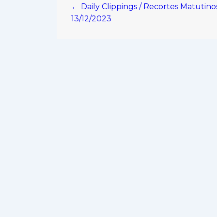
← Daily Clippings / Recortes Matutino
de
13/12/2023
entradas