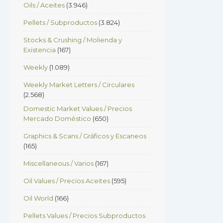
Oils / Aceites
(3.946)
Pellets / Subproductos
(3.824)
Stocks & Crushing / Molienda y
Existencia
(167)
Weekly
(1.089)
Weekly Market Letters / Circulares
(2.568)
Domestic Market Values / Precios
Mercado Doméstico
(650)
Graphics & Scans / Gráficos y Escaneos
(165)
Miscellaneous / Varios
(167)
Oil Values / Precios Aceites
(595)
Oil World
(166)
Pellets Values / Precios Subproductos