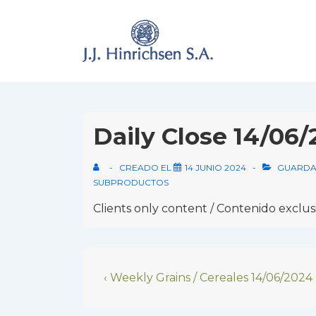
↓
Skip
to
Main
Content
Daily Close 14/06
CREADO EL
14 JUNIO 2024
GUARDA
SUBPRODUCTOS
Clients only content / Contenido exclusi
Navegación
Previous
‹ Weekly Grains / Cereales 14/06/2024
Post
de
is