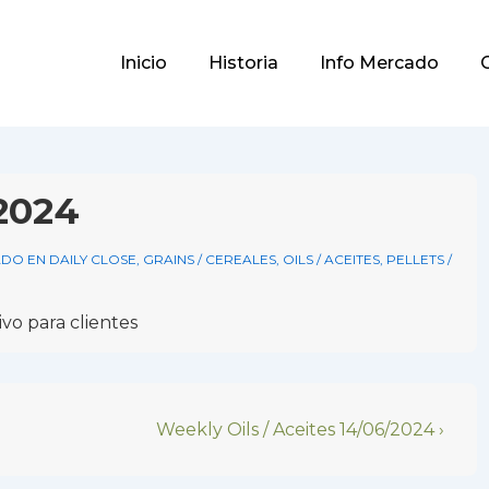
Main
Inicio
Historia
Info Mercado
Navigation
/2024
DO EN
DAILY CLOSE
,
GRAINS / CEREALES
,
OILS / ACEITES
,
PELLETS /
vo para clientes
Next
Weekly Oils / Aceites 14/06/2024 ›
Post
is