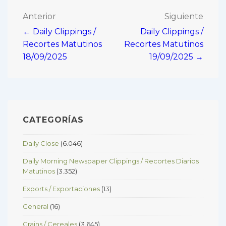
Navegación
Anterior
Siguiente
← Daily Clippings /
Daily Clippings /
de
Recortes Matutinos
Recortes Matutinos
entradas
18/09/2025
19/09/2025 →
CATEGORÍAS
Daily Close
(6.046)
Daily Morning Newspaper Clippings / Recortes Diarios
Matutinos
(3.352)
Exports / Exportaciones
(13)
General
(16)
Grains / Cereales
(3.645)