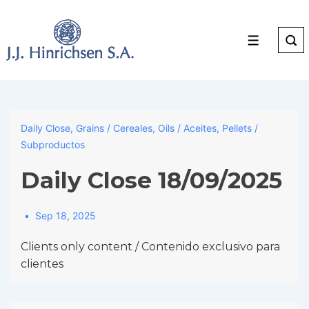
↓
Skip
to
Menu
Main
Content
Daily Close
,
Grains / Cereales
,
Oils / Aceites
,
Pellets /
Subproductos
Daily Close 18/09/2025
Sep 18, 2025
Clients only content / Contenido exclusivo para
clientes