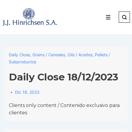
↓
Skip
to
Menu
Main
Content
Daily Close
,
Grains / Cereales
,
Oils / Aceites
,
Pellets /
Subproductos
Daily Close 18/12/2023
Dic 18, 2023
Clients only content / Contenido exclusivo para
clientes