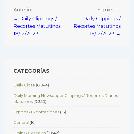
Navegación
Anterior
Siguiente
← Daily Clippings /
Daily Clippings /
de
Recortes Matutinos
Recortes Matutinos
entradas
18/12/2023
19/12/2023 →
CATEGORÍAS
Daily Close
(6.044)
Daily Morning Newspaper Clippings / Recortes Diarios
Matutinos
(3.350)
Exports / Exportaciones
(13)
General
(16)
Grains / Cereales
(3.642)