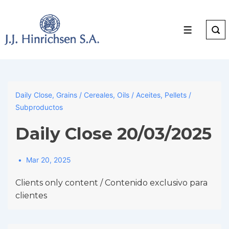
↓
Skip
to
Menu
Main
Content
Daily Close
,
Grains / Cereales
,
Oils / Aceites
,
Pellets /
Subproductos
Daily Close 20/03/2025
Mar 20, 2025
Clients only content / Contenido exclusivo para
clientes