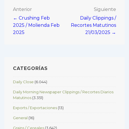
Navegación
Anterior
Siguiente
← Crushing Feb
Daily Clippings /
de
2025 / Molienda Feb
Recortes Matutinos
entradas
2025
21/03/2025 →
CATEGORÍAS
Daily Close
(6.044)
Daily Morning Newspaper Clippings / Recortes Diarios
Matutinos
(3.351)
Exports / Exportaciones
(13)
General
(16)
Grains / Cereales
(3.642)