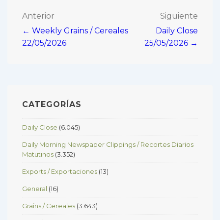
Navegación
Anterior
Siguiente
← Weekly Grains / Cereales
Daily Close
de
22/05/2026
25/05/2026 →
entradas
CATEGORÍAS
Daily Close
(6.045)
Daily Morning Newspaper Clippings / Recortes Diarios
Matutinos
(3.352)
Exports / Exportaciones
(13)
General
(16)
Grains / Cereales
(3.643)