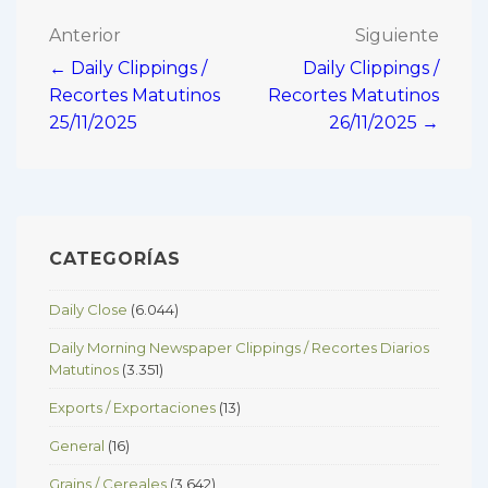
Navegación
Anterior
Siguiente
← Daily Clippings /
Daily Clippings /
de
Recortes Matutinos
Recortes Matutinos
entradas
25/11/2025
26/11/2025 →
CATEGORÍAS
Daily Close
(6.044)
Daily Morning Newspaper Clippings / Recortes Diarios
Matutinos
(3.351)
Exports / Exportaciones
(13)
General
(16)
Grains / Cereales
(3.642)