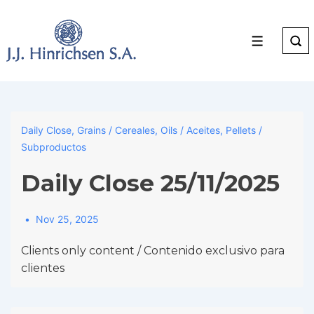
↓
Skip
to
Menu
Main
Content
Daily Close
,
Grains / Cereales
,
Oils / Aceites
,
Pellets /
Subproductos
Daily Close 25/11/2025
Nov 25, 2025
Clients only content / Contenido exclusivo para
clientes