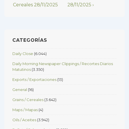
Post
Post
Cereales 28/11/2025
28/11/2025 ›
de
is
is
entradas
CATEGORÍAS
Daily Close
(6.044)
Daily Morning Newspaper Clippings / Recortes Diarios
Matutinos
(3.350)
Exports / Exportaciones
(13)
General
(16)
Grains / Cereales
(3.642)
Maps / Mapas
(4)
Oils / Aceites
(3.942)