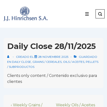
↓
Skip
to
MENU
Main
Content
Daily Close 28/11/2025
CREADO EL
28 NOVIEMBRE 2025
GUARDADO
EN
DAILY CLOSE
,
GRAINS / CEREALES
,
OILS / ACEITES
,
PELLETS
/ SUBPRODUCTOS
Clients only content / Contenido exclusivo para
clientes
Navegación
Previous
Next
‹ Weekly Grains /
Weekly Oils / Aceites